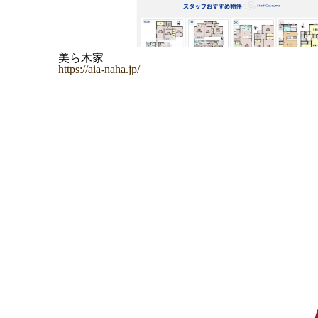
美ら木家
https://aia-naha.jp/