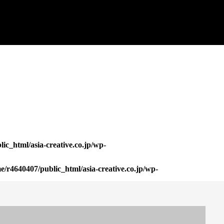
ic_html/asia-creative.co.jp/wp-
e/r4640407/public_html/asia-creative.co.jp/wp-