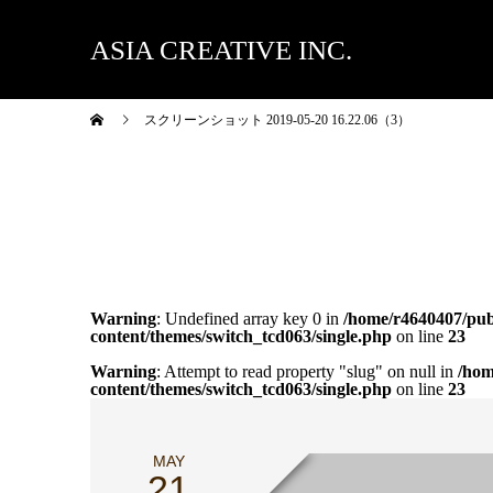
ASIA CREATIVE INC.
スクリーンショット 2019-05-20 16.22.06（3）
Warning
: Undefined array key 0 in
/home/r4640407/publ
content/themes/switch_tcd063/single.php
on line
23
Warning
: Attempt to read property "slug" on null in
/hom
content/themes/switch_tcd063/single.php
on line
23
MAY
21